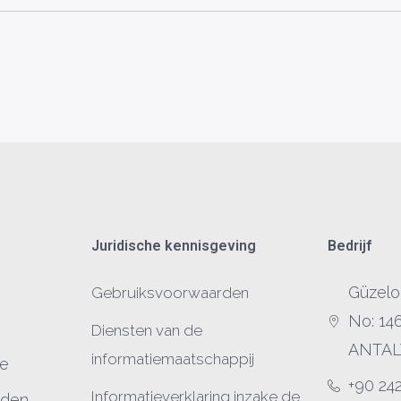
Juridische kennisgeving
Bedrijf
Güzelo
Gebruiksvoorwaarden
No: 14
Diensten van de
ANTAL
informatiemaatschappij
ie
+90 24
Informatieverklaring inzake de
eden