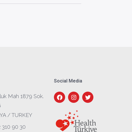
Social Media
luk Mah 1879 Sok.
6
YA / TURKEY
2 310 90 30