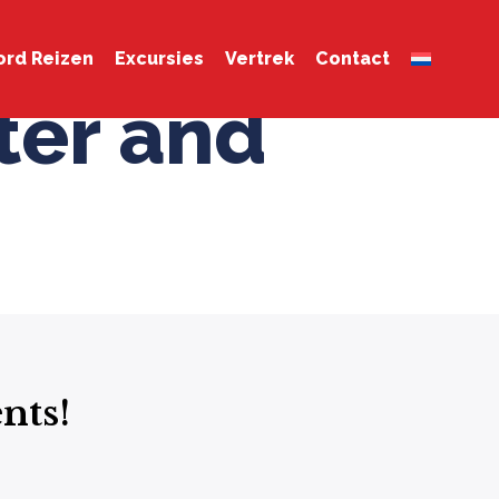
rd Reizen
Excursies
Vertrek
Contact
ter and
nts!