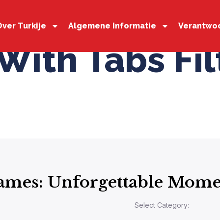
Over Turkije
Algemene Informatie
Verantwoo
With Tabs Fil
mes: Unforgettable Mome
Select Category: