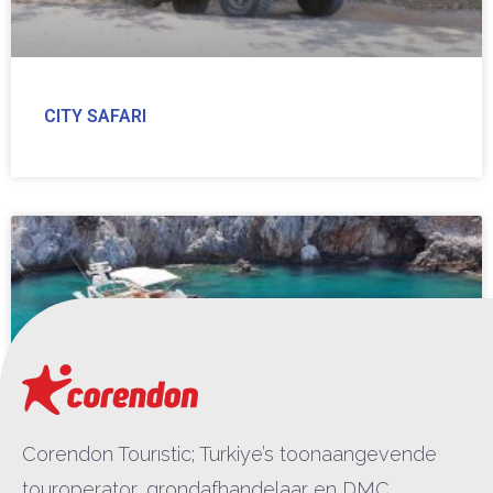
CITY SAFARI
Corendon Tourıstic; Turkiye’s toonaangevende
touroperator, grondafhandelaar en DMC.