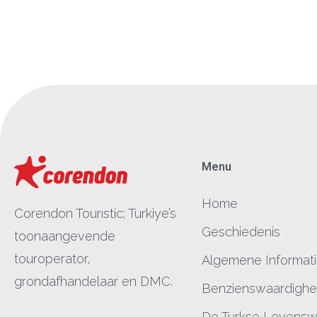
Menu
Home
Corendon Tourıstic; Turkiye’s
Geschiedenis
toonaangevende
touroperator,
Algemene Informat
grondafhandelaar en DMC.
Benzienswaardigh
De Turkse Levenswi