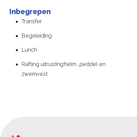
Inbegrepen
Transfer
Begeleiding
Lunch
Raftıng uitrusting:helm ,peddel en
zwemvest